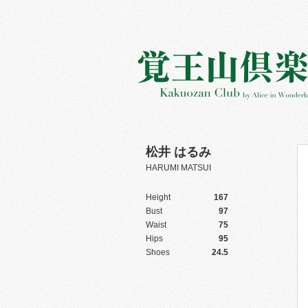
松井 はるみ
HARUMI MATSUI
Height
167
Bust
97
Waist
75
Hips
95
Shoes
24.5